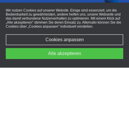
Wir nutzen Cookies auf unserer Website. Einige sind essenziell, um die
Bedienbarkeit zu gewährleisten, andere helfen uns, unsere Webseite und
das damit verbundene Nutzerverhalten zu optimieren. Mit einem Klick auf
„Alle akzeptieren” stimmen Sie deren Einsatz zu. Alternativ können Sie die
Cookies über „Cookies anpassen” individuell einstellen.
Cookies anpassen
Alle akzeptieren